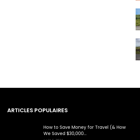
ARTICLES POPULAIRES
How to Save Money for Travel (& How
We Saved $30,000...