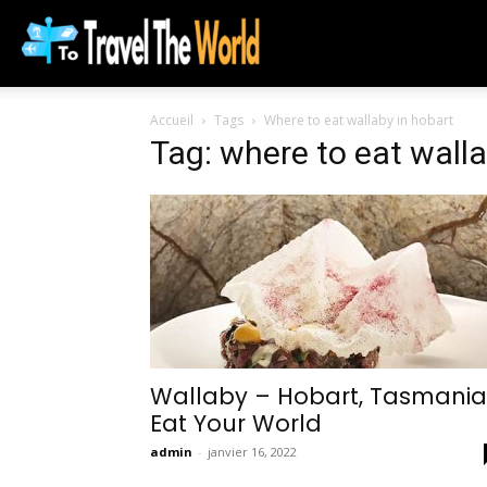
To
Accueil
Tags
Where to eat wallaby in hobart
Travel
Tag: where to eat walla
The
World
Wallaby – Hobart, Tasmania
Eat Your World
admin
-
janvier 16, 2022