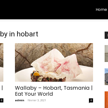
Home
by in hobart
 |
Wallaby – Hobart, Tasmania |
Eat Your World
admin
-
février 3, 2021
0
0